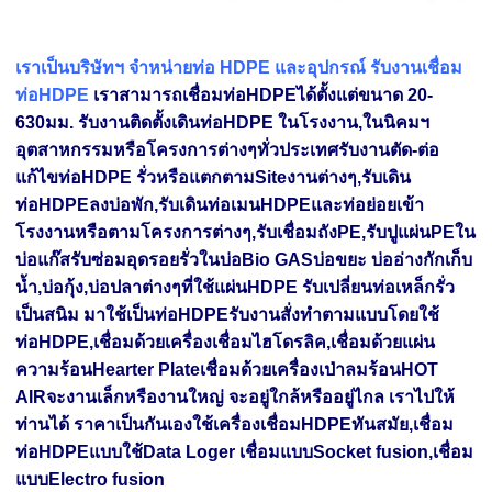
เราเป็นบริษัทฯ จำหน่ายท่อ HDPE และอุปกรณ์ รับงานเชื่อม
ท่อHDPE
เราสามารถเชื่อมท่อHDPEได้ตั้งแต่ขนาด 20-
630มม. รับงานติดตั้งเดินท่อHDPE ในโรงงาน,ในนิคมฯ
อุตสาหกรรมหรือโครงการต่างๆทั่วประเทศรับงานตัด-ต่อ
แก้ไขท่อHDPE รั่วหรือแตกตามSiteงานต่างๆ,รับเดิน
ท่อHDPEลงบ่อพัก,รับเดินท่อเมนHDPEและท่อย่อยเข้า
โรงงาน
หรือตามโครงการต่างๆ,รับเชื่อมถังPE,รับปูแผ่นPEใน
บ่อแก๊สรับซ่อมอุดรอยรั่วในบ่อBio GASบ่อขยะ บ่ออ่างกักเก็บ
น้ำ,บ่อกุ้ง,บ่อปลาต่างๆที่ใช้แผ่นHDPE รับเปลี่ยนท่อเหล็ก
รั่ว
เป็นสนิม มาใช้เป็นท่อHDPEรับงานสั่งทำตามแบบโดยใช้
ท่อHDPE,เชื่อมด้วยเครื่องเชื่อมไฮโดรลิค,เชื่อมด้วยแผ่น
ความร้อนHearter Plateเชื่อมด้วยเครื่องเป่าลมร้อนHOT
AIR
จะงานเล็กหรืองานใหญ่ จะอยู่ใกล้หรืออยู่ไกล เราไปให้
ท่านได้ ราคาเป็นกันเองใช้เครื่องเชื่อมHDPEทันสมัย,เชื่อม
ท่อHDPEแบบใช้Data Loger เชื่อมแบบSocket fusion,เชื่อม
แบบElectro fusion